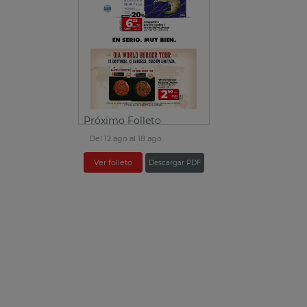
Próximo Folleto
Del 12 ago al 18 ago
Ver folleto
Descargar PDF