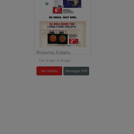
Próximo Folleto
Del 12 ago al 18 ago
Ver folleto
Descargar PDF