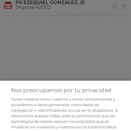
PS EZEQUIEL GONZALEZ, 21
Segovia 40002
Nos preocupamos por tu privacidad
Tanto nosotros como nuestros
4
socios almacenamos y
accedemos a datos personales, como datos de
navegación o identificadores únicos, en tu dispositivo. Si
seleccionas Aceptar todas, estarás permitiendo que las
tecnologías de rastreo apoyen los propósitos que se
muestran en «nosotros y nuestros socios tratamos datos