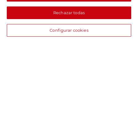
Rechazar todas
Configurar cookies
DIA supermercado online
Pide hoy, recibe hoy.
Entrega rápida y en la franja horaria que mejor te venga.
Envío desde 4,99€
Envío estándar por 4,99€. Gratis con +100€. Envío express por
4,99€.