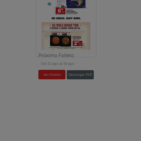
Próximo Folleto
Del 12 ago al 18 ago
Ver folleto
Descargar PDF