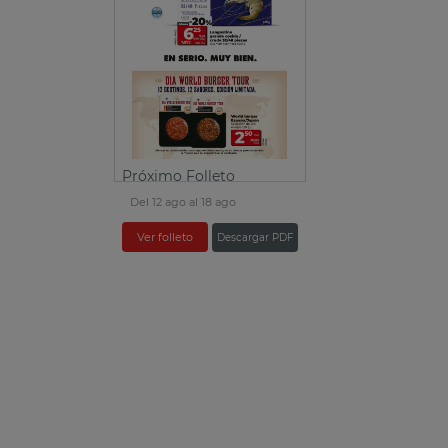
Próximo Folleto
Del 12 ago al 18 ago
Ver folleto
Descargar PDF