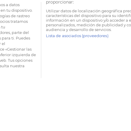
proporcionar:
os a datos
en tu dispositivo.
Utilizar datos de localización geográfica pre
características del dispositivo para su identi
ogías de rastreo
información en un dispositivo y/o acceder a e
socios tratamos
personalizados, medición de publicidad y co
 tu
audiencia y desarrollo de servicios.
dores, parte del
Lista de asociados (proveedores)
 para ti. Puedes
 el
e «Gestionar las
nferior izquierda de
 web. Tus opciones
sulta nuestra