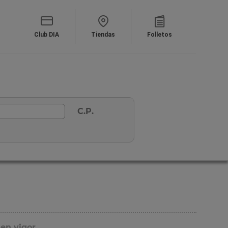
Club DIA
Tiendas
Folletos
C.P.
 en vigor