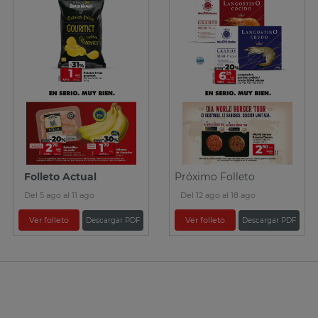
Folleto Actual
Próximo Folleto
Del 5 ago al 11 ago
Del 12 ago al 18 ago
Ver folleto
Ver folleto
Descargar PDF
Descargar PDF