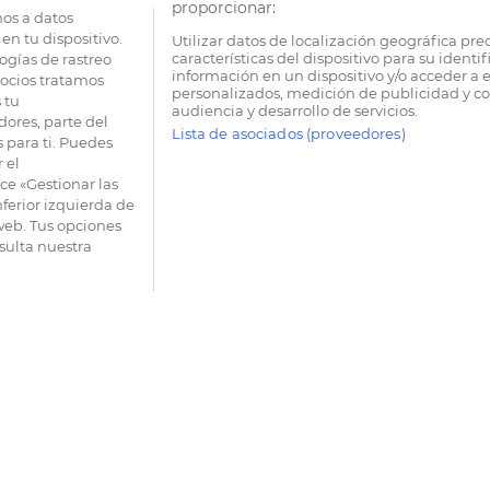
proporcionar:
os a datos
en tu dispositivo.
Utilizar datos de localización geográfica pre
características del dispositivo para su identi
ogías de rastreo
información en un dispositivo y/o acceder a e
socios tratamos
personalizados, medición de publicidad y co
 tu
audiencia y desarrollo de servicios.
dores, parte del
Lista de asociados (proveedores)
 para ti. Puedes
 el
e «Gestionar las
nferior izquierda de
 web. Tus opciones
sulta nuestra