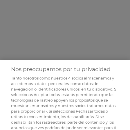
Nos preocupamos por tu privacidad
Tanto nosotros como nuestros
4
socios almacenamos y
accedemos a datos personales, como datos de
navegación o identificadores únicos, en tu dispositivo. Si
seleccionas Aceptar todas, estarás permitiendo que las
tecnologías de rastreo apoyen los propósitos que se
muestran en «nosotros y nuestros socios tratamos datos
para proporcionar». Si seleccionas Rechazar todas o
retiras tu consentimiento, los deshabilitarás. Si se
deshabilitan los rastreadores, parte del contenido y los
anuncios que ves podrían dejar de ser relevantes para ti.