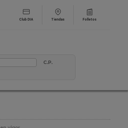
Club DIA
Tiendas
Folletos
C.P.
 en vigor