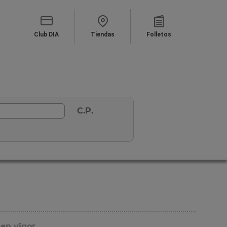
Club DIA
Tiendas
Folletos
C.P.
 en vigor