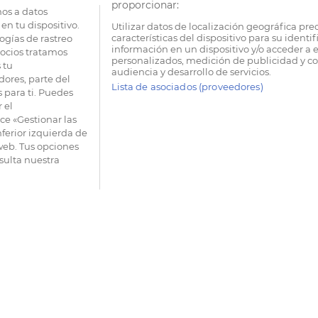
proporcionar:
os a datos
en tu dispositivo.
Utilizar datos de localización geográfica pre
características del dispositivo para su identi
ogías de rastreo
información en un dispositivo y/o acceder a e
socios tratamos
personalizados, medición de publicidad y co
 tu
audiencia y desarrollo de servicios.
dores, parte del
Lista de asociados (proveedores)
 para ti. Puedes
 el
e «Gestionar las
nferior izquierda de
 web. Tus opciones
sulta nuestra