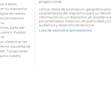
proporcionar:
os a datos
en tu dispositivo.
Utilizar datos de localización geográfica pre
características del dispositivo para su identi
ogías de rastreo
información en un dispositivo y/o acceder a e
socios tratamos
personalizados, medición de publicidad y co
 tu
audiencia y desarrollo de servicios.
dores, parte del
Lista de asociados (proveedores)
 para ti. Puedes
 el
e «Gestionar las
nferior izquierda de
 web. Tus opciones
sulta nuestra