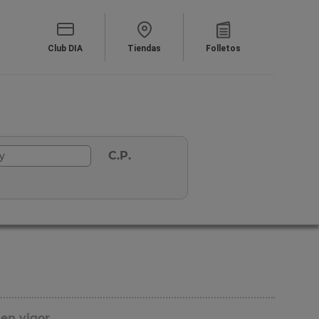
Club DIA
Tiendas
Folletos
C.P.
 en vigor