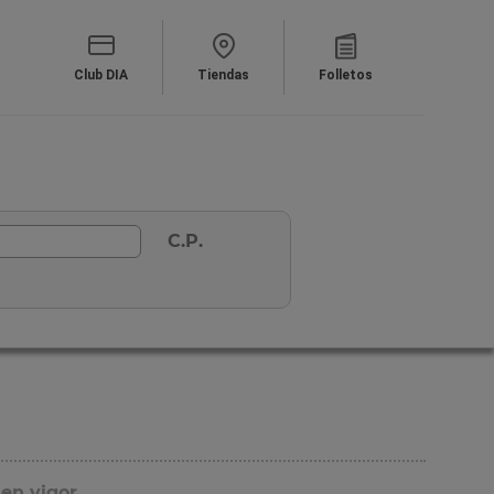
Club DIA
Tiendas
Folletos
C.P.
 en vigor