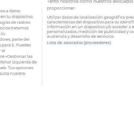
Tanto nosotros como nuestros asociados 
proporcionar:
os a datos
en tu dispositivo.
Utilizar datos de localización geográfica pre
características del dispositivo para su identi
ogías de rastreo
información en un dispositivo y/o acceder a e
socios tratamos
personalizados, medición de publicidad y co
 tu
audiencia y desarrollo de servicios.
dores, parte del
Lista de asociados (proveedores)
 para ti. Puedes
 el
e «Gestionar las
nferior izquierda de
 web. Tus opciones
sulta nuestra