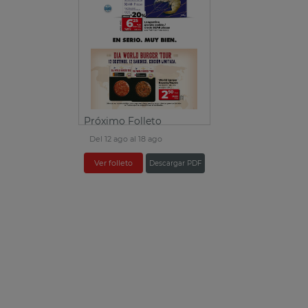
Próximo Folleto
Del 12 ago al 18 ago
Ver folleto
Descargar PDF