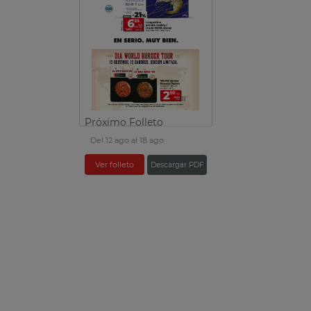
Próximo Folleto
Del 12 ago al 18 ago
Ver folleto
Descargar PDF