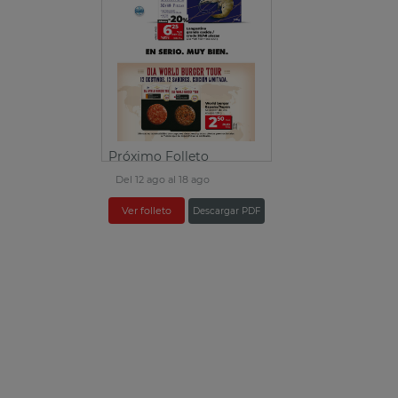
Próximo Folleto
Del 12 ago al 18 ago
Ver folleto
Descargar PDF