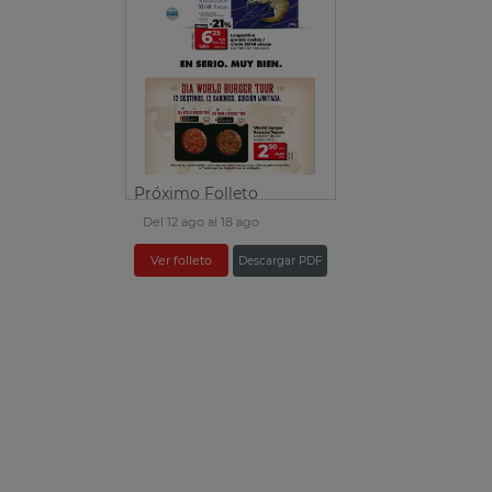
Próximo Folleto
Del 12 ago al 18 ago
Ver folleto
Descargar PDF