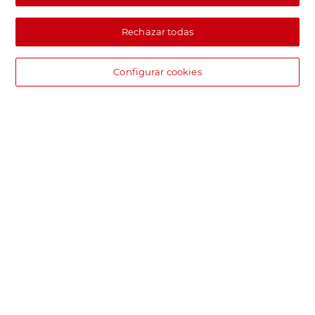
Rechazar todas
Configurar cookies
DIA supermercado online
Pide hoy, recibe hoy.
Entrega rápida y en la franja horaria que mejor te venga.