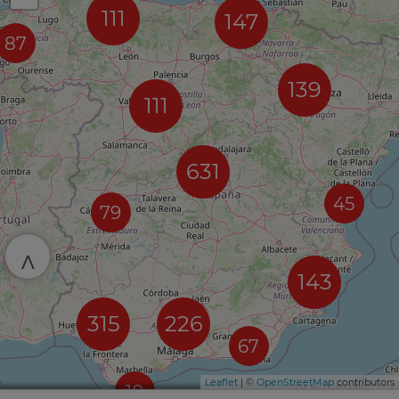
111
147
87
139
111
631
45
79
^
143
315
226
67
Leaflet
| ©
OpenStreetMap
contributors
10