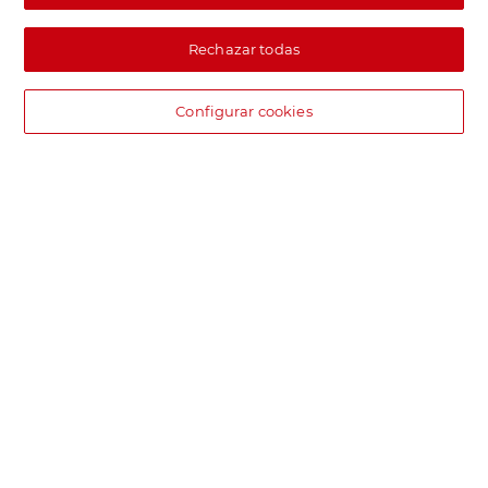
Rechazar todas
Configurar cookies
DIA supermercado online
Pide hoy, recibe hoy.
Entrega rápida y en la franja horaria que mejor te venga.