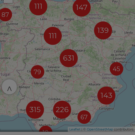
111
147
87
139
111
631
45
79
^
143
315
226
67
Leaflet
| ©
OpenStreetMap
contributors
10