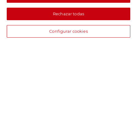
Rechazar todas
Configurar cookies
DIA supermercado online
Pide hoy, recibe hoy.
Entrega rápida y en la franja horaria que mejor te venga.