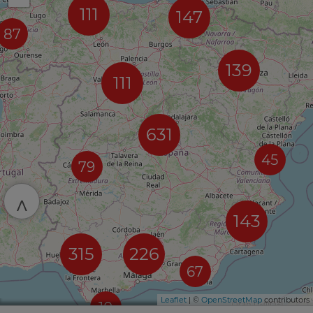
111
147
87
139
111
631
45
79
^
143
315
226
67
Leaflet
| ©
OpenStreetMap
contributors
10