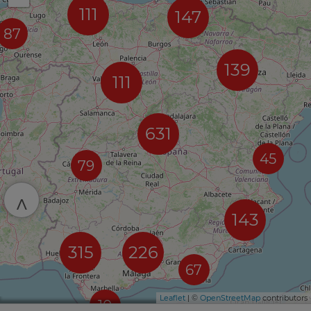
111
147
87
139
111
631
45
79
^
143
315
226
67
Leaflet
| ©
OpenStreetMap
contributors
10