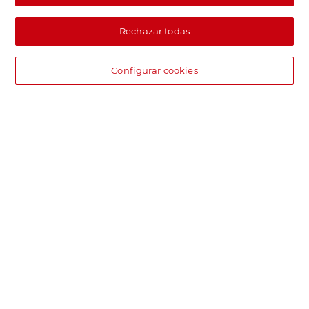
Rechazar todas
Configurar cookies
DIA supermercado online
Pide hoy, recibe hoy.
Entrega rápida y en la franja horaria que mejor te venga.