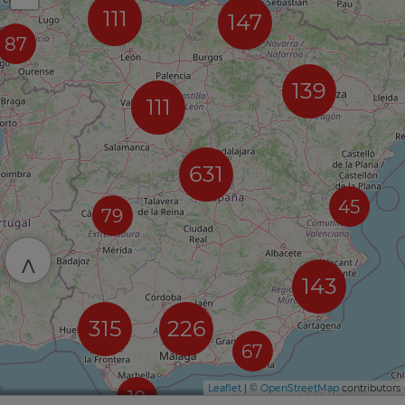
111
147
87
139
111
631
45
79
^
143
315
226
67
Leaflet
| ©
OpenStreetMap
contributors
10