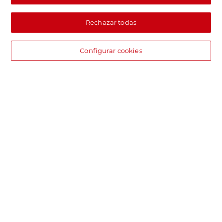
Rechazar todas
Configurar cookies
DIA supermercado online
Pide hoy, recibe hoy.
Entrega rápida y en la franja horaria que mejor te venga.