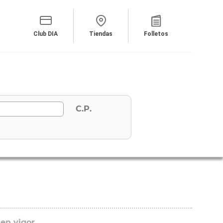
Club DIA
Tiendas
Folletos
C.P.
 en vigor