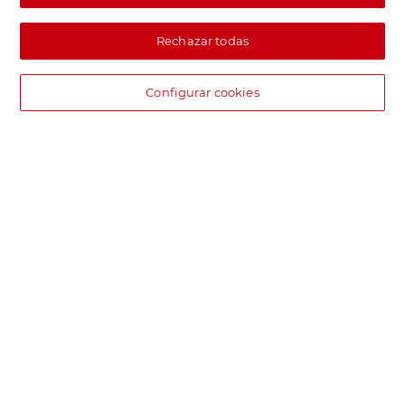
Rechazar todas
Configurar cookies
DIA supermercado online
Pide hoy, recibe hoy.
Entrega rápida y en la franja horaria que mejor te venga.