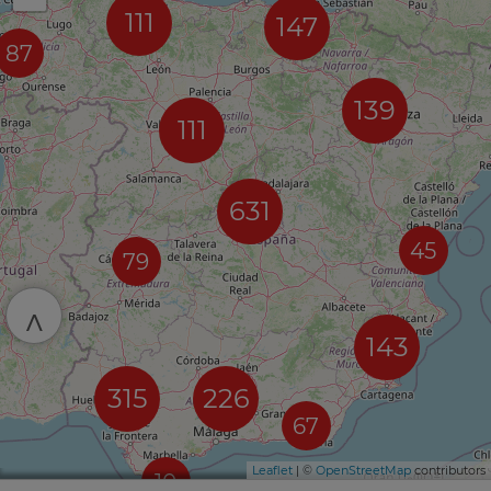
111
147
87
139
111
631
45
79
^
143
315
226
67
Leaflet
| ©
OpenStreetMap
contributors
10