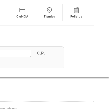
Club DIA
Tiendas
Folletos
C.P.
 en vigor