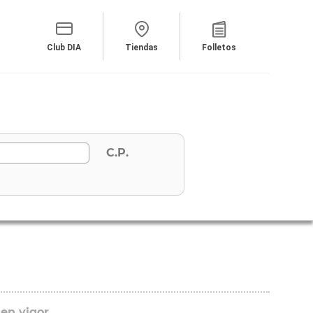
Club DIA
Tiendas
Folletos
C.P.
 en vigor