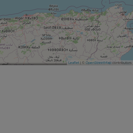
Leaflet
| ©
OpenStreetMap
contributors