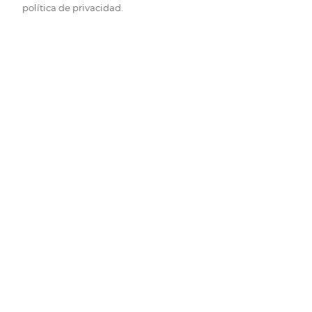
política de privacidad.
Pide hoy, recibe hoy.
Entrega rápida y en la franja horaria que mejor te venga.
Folletos
Descubre las mejores ofertas.