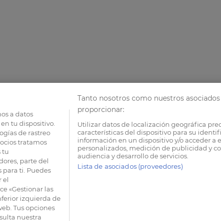
Tanto nosotros como nuestros asociados 
proporcionar:
os a datos
en tu dispositivo.
Utilizar datos de localización geográfica pre
características del dispositivo para su identi
ogías de rastreo
información en un dispositivo y/o acceder a e
socios tratamos
personalizados, medición de publicidad y co
 tu
audiencia y desarrollo de servicios.
dores, parte del
Lista de asociados (proveedores)
 para ti. Puedes
 el
e «Gestionar las
nferior izquierda de
 web. Tus opciones
sulta nuestra