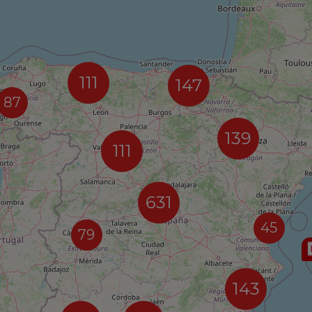
111
147
87
139
111
631
45
79
143