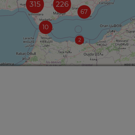
315
226
67
10
2