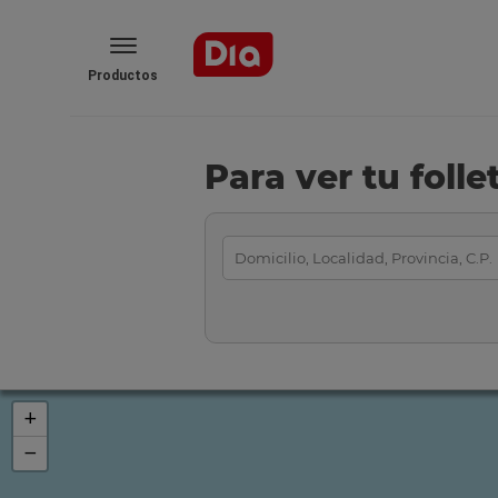
Productos
Para ver tu foll
+
−