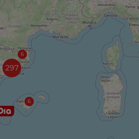
6
297
6