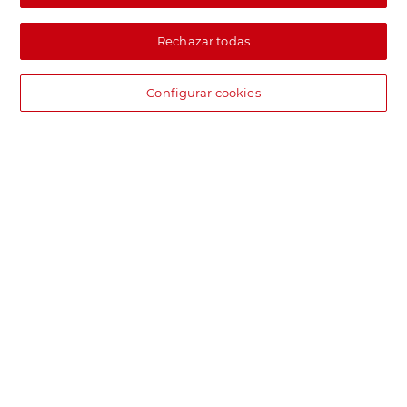
Rechazar todas
Configurar cookies
DIA supermercado online
Pide hoy, recibe hoy.
Entrega rápida y en la franja horaria que mejor te venga.