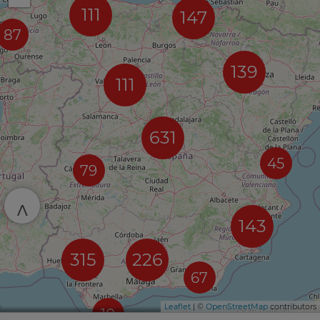
111
147
87
139
111
631
45
79
^
143
315
226
67
Leaflet
| ©
OpenStreetMap
contributors
10