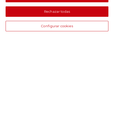
Rechazar todas
Configurar cookies
DIA supermercado online
Pide hoy, recibe hoy.
Entrega rápida y en la franja horaria que mejor te venga.