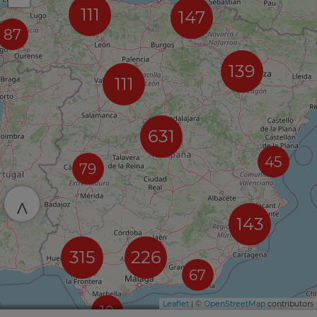
111
147
87
139
111
631
45
79
^
143
315
226
67
Leaflet
| ©
OpenStreetMap
contributors
10