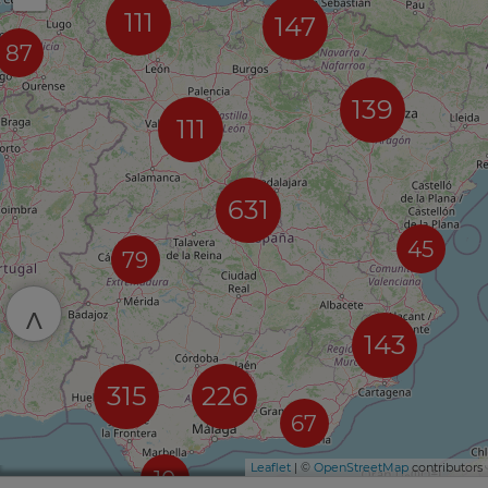
111
147
87
139
111
631
45
79
^
143
315
226
67
Leaflet
| ©
OpenStreetMap
contributors
10