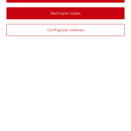
Rechazar todas
Configurar cookies
DIA supermercado online
Pide hoy, recibe hoy.
Entrega rápida y en la franja horaria que mejor te venga.