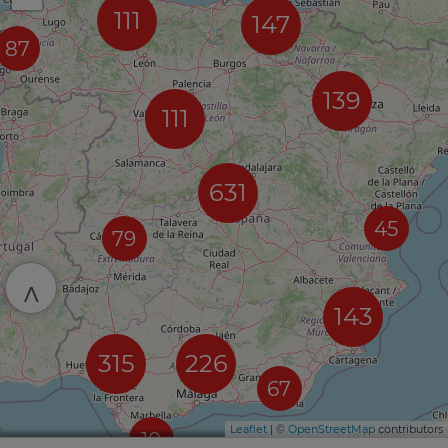
111
147
87
139
111
631
45
79
^
143
315
226
67
Leaflet
| ©
OpenStreetMap
contributors
10