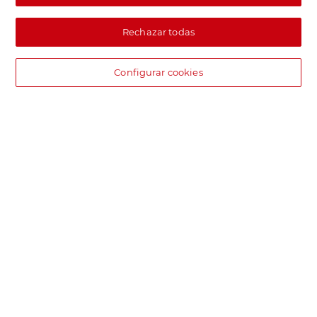
Rechazar todas
Configurar cookies
DIA supermercado online
Pide hoy, recibe hoy.
Entrega rápida y en la franja horaria que mejor te venga.