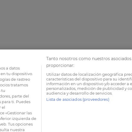
Tanto nosotros como nuestros asociados 
proporcionar:
os a datos
en tu dispositivo.
Utilizar datos de localización geográfica pre
características del dispositivo para su identi
ogías de rastreo
información en un dispositivo y/o acceder a e
socios tratamos
personalizados, medición de publicidad y co
 tu
audiencia y desarrollo de servicios.
dores, parte del
Lista de asociados (proveedores)
 para ti. Puedes
 el
e «Gestionar las
nferior izquierda de
 web. Tus opciones
sulta nuestra