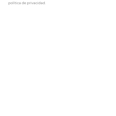
política de privacidad.
Pide hoy, recibe hoy.
Entrega rápida y en la franja horaria que mejor te venga.
Folletos
Descubre las mejores ofertas.