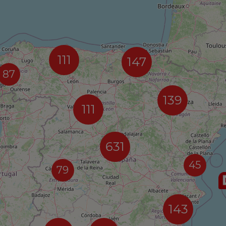
111
147
87
139
111
631
45
79
143