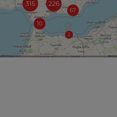
315
226
67
10
2