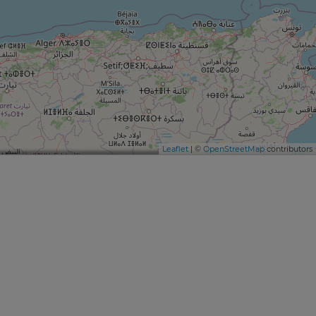
Leaflet
| ©
OpenStreetMap
contributors