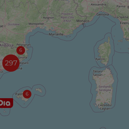
6
297
6