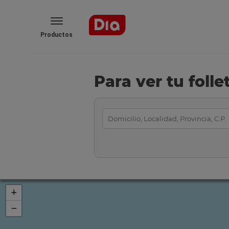
Productos
Para ver tu foll
+
−