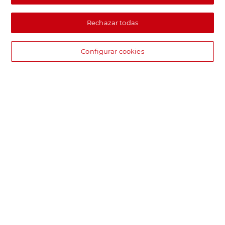
Rechazar todas
Configurar cookies
DIA supermercado online
Pide hoy, recibe hoy.
Entrega rápida y en la franja horaria que mejor te venga.