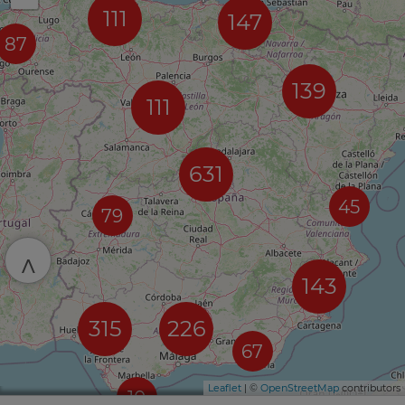
111
147
87
139
111
631
45
79
^
143
315
226
67
Leaflet
| ©
OpenStreetMap
contributors
10