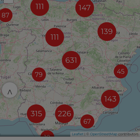
111
147
87
139
111
631
45
79
^
143
315
226
67
Leaflet
| ©
OpenStreetMap
contributors
10