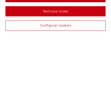
Rechazar todas
Configurar cookies
DIA supermercado online
Pide hoy, recibe hoy.
Entrega rápida y en la franja horaria que mejor te venga.