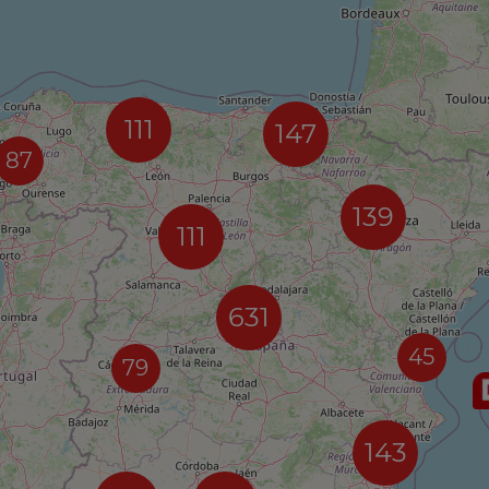
111
147
87
139
111
631
45
79
143