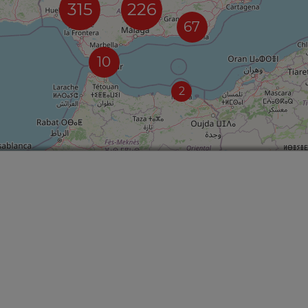
315
226
67
10
2