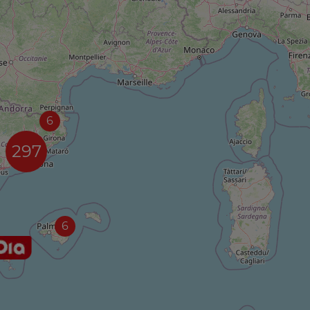
6
297
6