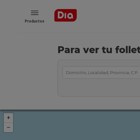
Productos
Para ver tu foll
+
−