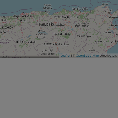
Leaflet
| ©
OpenStreetMap
contributors