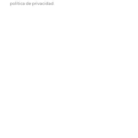
política de privacidad.
Pide hoy, recibe hoy.
Entrega rápida y en la franja horaria que mejor te venga.
Folletos
Descubre las mejores ofertas.