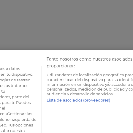
Tanto nosotros como nuestros asociados 
proporcionar:
os a datos
en tu dispositivo.
Utilizar datos de localización geográfica pre
características del dispositivo para su identi
ogías de rastreo
información en un dispositivo y/o acceder a e
socios tratamos
personalizados, medición de publicidad y co
 tu
audiencia y desarrollo de servicios.
dores, parte del
Lista de asociados (proveedores)
 para ti. Puedes
 el
e «Gestionar las
nferior izquierda de
 web. Tus opciones
sulta nuestra