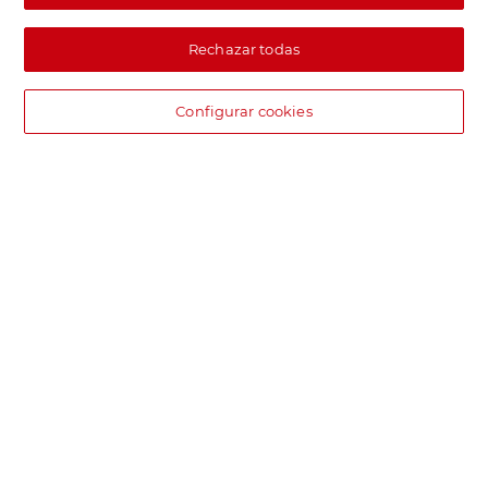
Rechazar todas
Configurar cookies
DIA supermercado online
Pide hoy, recibe hoy.
Entrega rápida y en la franja horaria que mejor te venga.