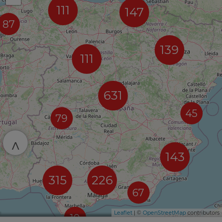
111
147
87
139
111
631
45
79
^
143
315
226
67
Leaflet
| ©
OpenStreetMap
contributors
10