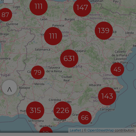
111
147
87
139
111
631
45
79
^
143
315
226
66
Leaflet
| ©
OpenStreetMap
contributors
10