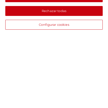
Rechazar todas
Configurar cookies
DIA supermercado online
Pide hoy, recibe hoy.
Entrega rápida y en la franja horaria que mejor te venga.