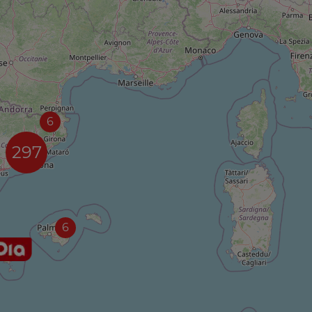
6
297
6