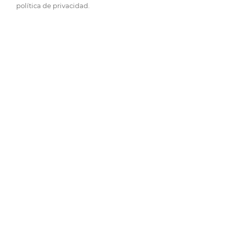
política de privacidad.
Pide hoy, recibe hoy.
Entrega rápida y en la franja horaria que mejor te venga.
Folletos
Descubre las mejores ofertas.