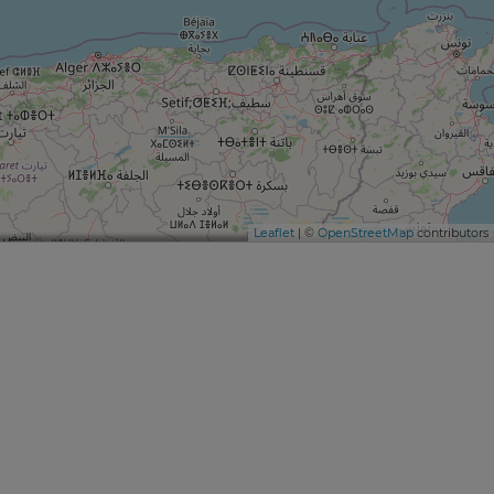
Leaflet
| ©
OpenStreetMap
contributors