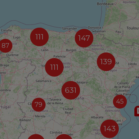
111
147
87
139
111
631
45
79
143