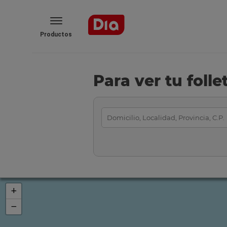
Productos
Para ver tu foll
+
−