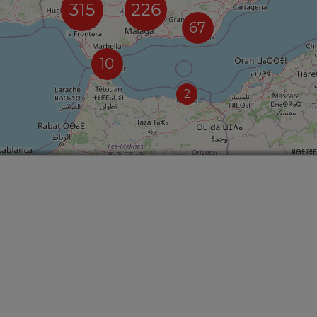
315
226
67
10
2