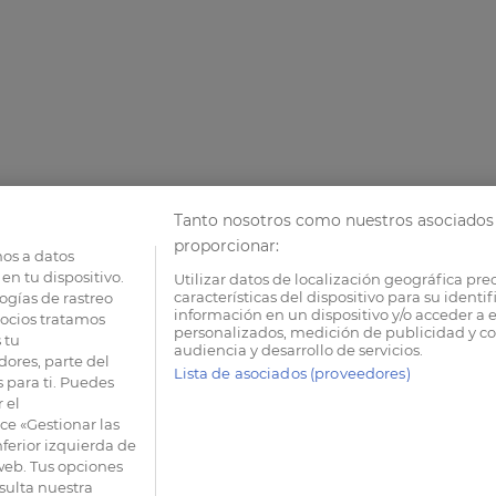
Tanto nosotros como nuestros asociados 
proporcionar:
os a datos
en tu dispositivo.
Utilizar datos de localización geográfica pre
características del dispositivo para su identi
ogías de rastreo
información en un dispositivo y/o acceder a e
socios tratamos
personalizados, medición de publicidad y co
 tu
audiencia y desarrollo de servicios.
dores, parte del
Lista de asociados (proveedores)
 para ti. Puedes
 el
e «Gestionar las
nferior izquierda de
 web. Tus opciones
sulta nuestra