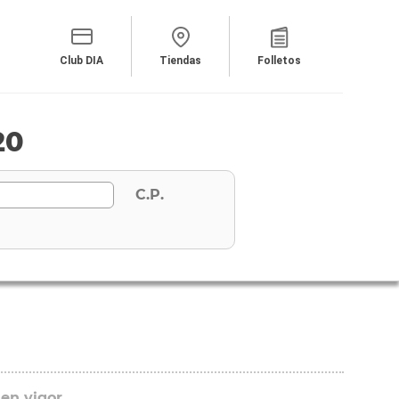
Club DIA
Tiendas
Folletos
20
C.P.
 en vigor