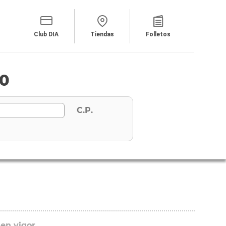
Club DIA
Tiendas
Folletos
60
C.P.
 en vigor