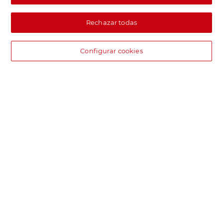
Rechazar todas
Configurar cookies
DIA supermercado online
Pide hoy, recibe hoy.
Entrega rápida y en la franja horaria que mejor te venga.