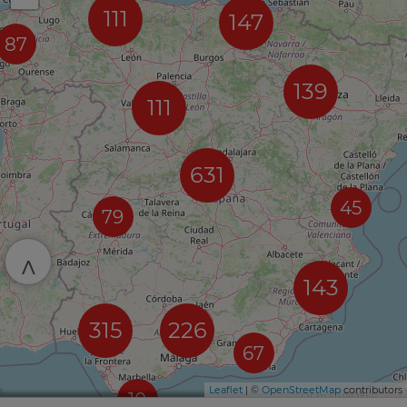
111
147
87
139
111
631
45
79
^
143
315
226
67
Leaflet
| ©
OpenStreetMap
contributors
10