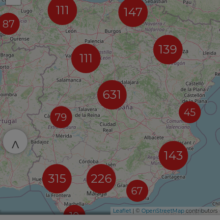
111
147
87
139
111
631
45
79
^
143
315
226
67
Leaflet
| ©
OpenStreetMap
contributors
10