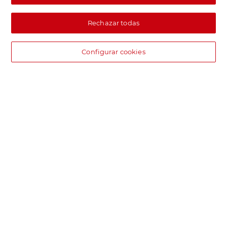
Rechazar todas
Configurar cookies
DIA supermercado online
Pide hoy, recibe hoy.
Entrega rápida y en la franja horaria que mejor te venga.