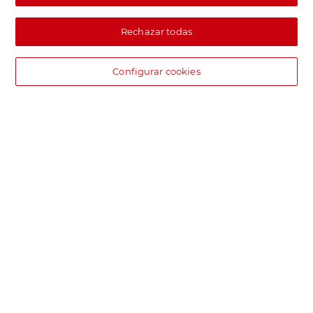
Rechazar todas
Configurar cookies
DIA supermercado online
Pide hoy, recibe hoy.
Entrega rápida y en la franja horaria que mejor te venga.