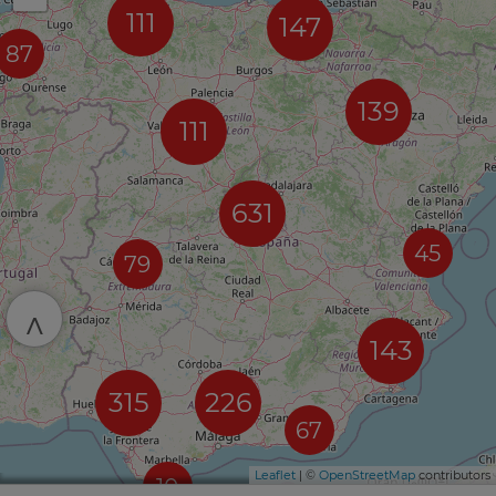
111
147
87
139
111
631
45
79
^
143
315
226
67
Leaflet
| ©
OpenStreetMap
contributors
10