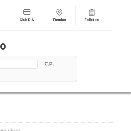
Club DIA
Tiendas
Folletos
70
C.P.
 en vigor