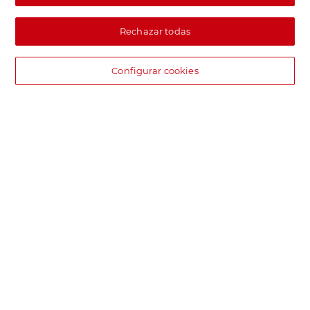
Rechazar todas
Configurar cookies
DIA supermercado online
Pide hoy, recibe hoy.
Entrega rápida y en la franja horaria que mejor te venga.