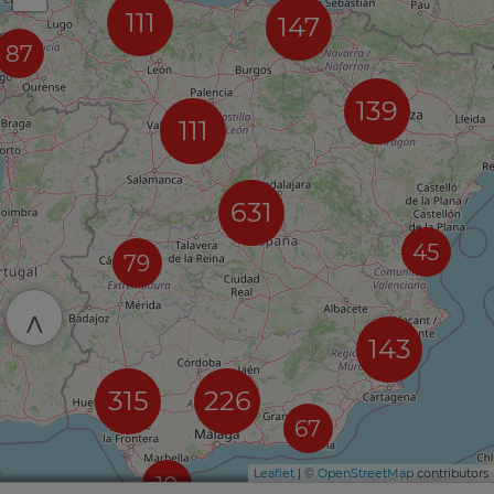
111
147
87
139
111
631
45
79
^
143
315
226
67
Leaflet
| ©
OpenStreetMap
contributors
10