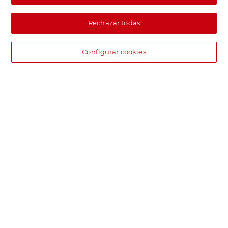
Rechazar todas
Configurar cookies
DIA supermercado online
Pide hoy, recibe hoy.
Entrega rápida y en la franja horaria que mejor te venga.