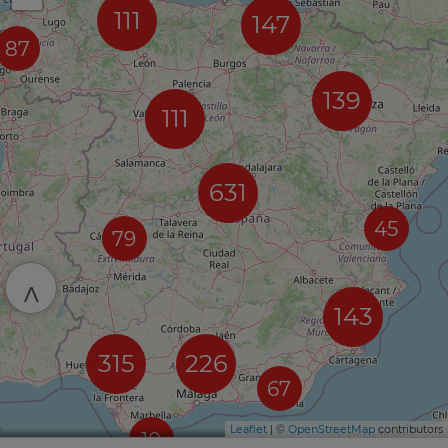
111
147
87
139
111
631
45
79
^
143
315
226
67
Leaflet
| ©
OpenStreetMap
contributors
10