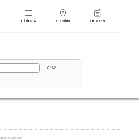
Club DIA
Tiendas
Folletos
C.P.
 en vigor