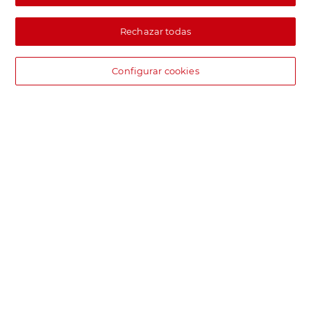
Rechazar todas
Configurar cookies
DIA supermercado online
Pide hoy, recibe hoy.
Entrega rápida y en la franja horaria que mejor te venga.