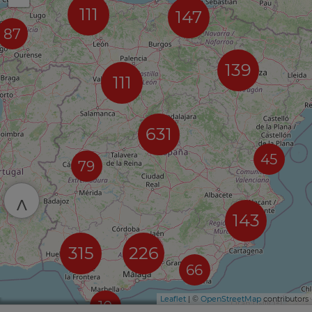
111
147
87
139
111
631
45
79
^
143
315
226
66
Leaflet
| ©
OpenStreetMap
contributors
10