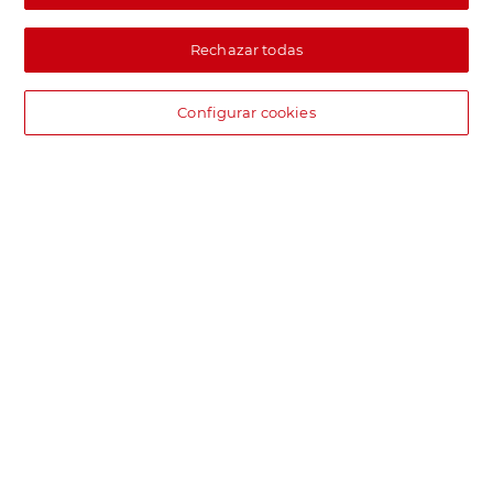
Rechazar todas
Configurar cookies
DIA supermercado online
Pide hoy, recibe hoy.
Entrega rápida y en la franja horaria que mejor te venga.