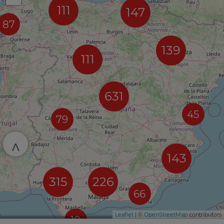
111
147
87
139
111
631
45
79
^
143
315
226
66
Leaflet
| ©
OpenStreetMap
contributors
10