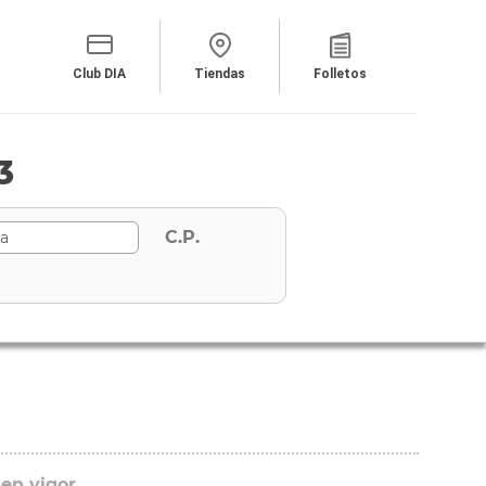
Club DIA
Tiendas
Folletos
3
C.P.
 en vigor