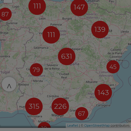
111
147
87
139
111
631
45
79
^
143
315
226
67
Leaflet
| ©
OpenStreetMap
contributors
10