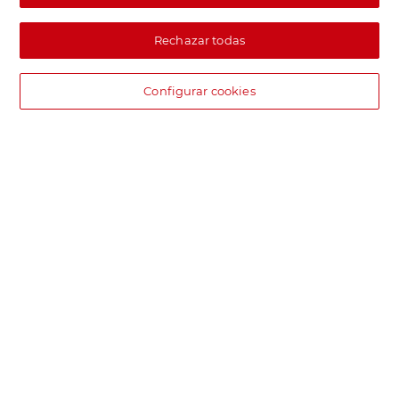
Rechazar todas
Configurar cookies
DIA supermercado online
Pide hoy, recibe hoy.
Entrega rápida y en la franja horaria que mejor te venga.